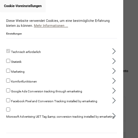
Cookie-Voreinstellungen
Diese Website verwendet Cookies, um eine bestmögliche Erfahrung
bieten zu können.
Mehr Informationen ...
Einstellungen
Technisch erforderlich
Statistik
Navigation
Suche
Mein Konto
Marketing
Komfortfunktionen
Warenkorb
Google Ads Conversion tracking through emarketing
Facebook Pixel and Conversion Tracking installed by emarketing
Hund
Trockennahrung
Microsoft Advertising UET Tag &amp; conversion tracking installed by emarketing
Fleischmenüs