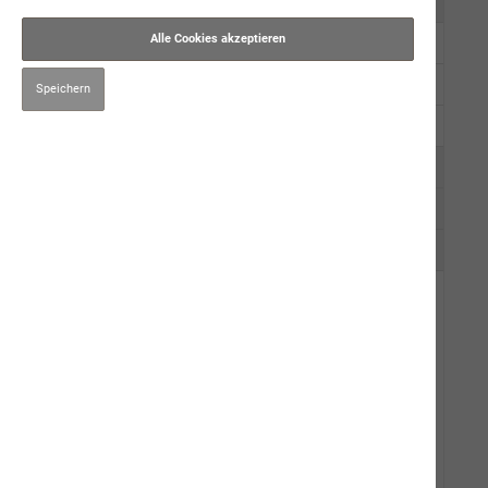
Kauartikel/Leckerli
Alle Cookies akzeptieren
Schweizer Würste
Ergänzungsprodukte
Speichern
Kräuter
Pflege
Impfen & Entwurmen
Naturbernstein
Katze
Mensch
Gut zu Wissen
Events
Karriere