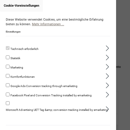
Cookie-Voreinstellungen
Diese Website verwendet Cookies, um eine bestmögliche Erfahrung
bieten zu können.
Mehr Informationen ...
Einstellungen
Technisch erforderlich
Statistik
Navigation
Suche
Mein Konto
Marketing
Komfortfunktionen
Warenkorb
Google Ads Conversion tracking through emarketing
Facebook Pixel and Conversion Tracking installed by emarketing
Hund
Trockennahrung
Microsoft Advertising UET Tag &amp; conversion tracking installed by emarketing
Fleischmenüs