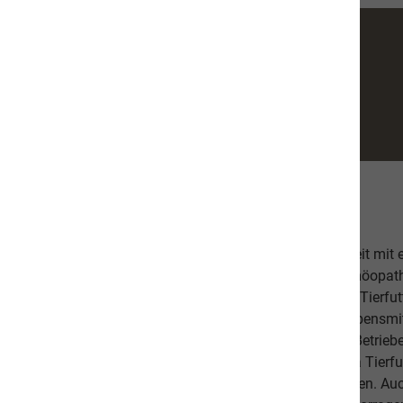
Über uns
Unsere hochwertige Tiernahrung ist in Zusammenarbeit mit
bestehend aus einer Tierärztin, Tierheilpraktikern, Homöopa
Ernährungsfachleuten entwickelt worden. Das leckere Tierfutt
Fischanteil von ca. 70% im Durchschnitt und weist Lebensmitt
Schlachtabfälle). Höchste Qualität aus kontrollierten Betrie
Beilagen sind der Garant, dass Sie mit unserem naVita Tierfut
Lieblinge ausgewogen und abwechslungsreich ernähren. Auch 