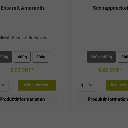
Ente mit Amaranth
Schnappdecke
Alleinfuttermitel für Katzen
200g
400g
800g
200g / 400g
80
3,90 CHF*
0,60 CHF*
In den Warenkorb
In den W
Produktinformationen
Produktinformatio