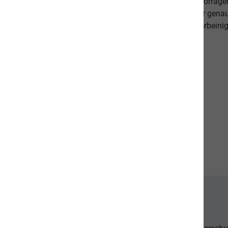
darauf, dass es Ihnen persönlich gut geht. Unsere hervorr
beweisen dies. Als Schweizer Unternehmen kennen wir gena
Qualitätsansprüche unserer Kunden sowie unseren vierbeinig
diese in unseren Produkten um.
Unsere Communities