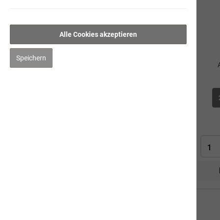
Weissfisch mit Grünlippmuschel &
Süsskartoffeln
Alle Cookies akzeptieren
Ente mit Amaranth
Thunfisch
Speichern
Trockennahrung
Kauartikel/Leckerli
Schweizer Würste
Ergänzungsprodukte
Hygiene/Pflege
Kräuter
Impfen
Mensch