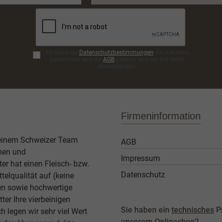
Adresse*
Ich habe die
Datenschutzbestimmungen
zur Kenntnis
genommen und die
AGB
gelesen und bin mit ihnen
einverstanden.
Firmeninformation
 einem Schweizer Team
AGB
then und
Impressum
er hat einen Fleisch- bzw.
Datenschutz
elqualität auf (keine
ben sowie hochwertige
ter Ihre vierbeinigen
Sie haben ein
technisches
P
legen wir sehr viel Wert
unserem Onlineshop?