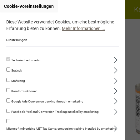
Cookie-Voreinstellungen
Home
Hund
K
Diese Website verwendet Cookies, um eine bestmögliche
Erfahrung bieten zu können.
Mehr Informationen ...
Einstellungen
Technisch erforderlich
Hund
Statistik
Katze
Marketing
Fleischmenüs
Komfortfunktionen
Huhn mit Pastinaken & Zucchini
Google Ads Conversion tracking through emarketing
Facebook Pixel and Conversion Tracking installed by emarketing
Rind mit Katzenminze & Distelöl
Huhn mit Kürbis & Rapsöl
Microsoft Advertising UET Tag &amp; conversion tracking installed by emarketing
Huhn & Kaninchen mit Rübli & Joghurt