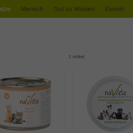
atze
Mensch
Gut zu Wissen
Events
2
Artikel