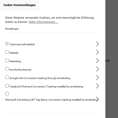
Cookie-Voreinstellungen
Diese Website verwendet Cookies, um eine bestmögliche Erfahrung
bieten zu können.
Mehr Informationen ...
Einstellungen
Technisch erforderlich
Statistik
Navigation
Suche
Mein Konto
Marketing
Komfortfunktionen
Warenkorb
Google Ads Conversion tracking through emarketing
Facebook Pixel and Conversion Tracking installed by emarketing
Hund
Katze
Microsoft Advertising UET Tag &amp; conversion tracking installed by emarketing
Fleischmenüs