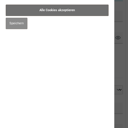
Ihre E-Mail-Adresse
Alle Cookies akzeptieren
Speichern
Ihr Passwort
Passwort zurücksetzen/vergessen
Anmelden (bereits naVita Kunde)
Ich bin Neukunde!
Anrede
Vorname*
Nachname*