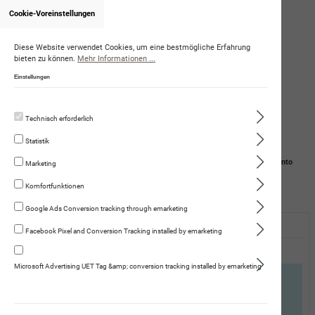
Cookie-Voreinstellungen
Diese Website verwendet Cookies, um eine bestmögliche Erfahrung
bieten zu können.
Mehr Informationen ...
Einstellungen
Technisch erforderlich
Statistik
Navigation
Suche
Mein Konto
Marketing
Komfortfunktionen
Warenkorb
Google Ads Conversion tracking through emarketing
Ich bin bereits Kunde
Facebook Pixel and Conversion Tracking installed by emarketing
Einloggen mit E-Mail-Adresse und Passwort
Microsoft Advertising UET Tag &amp; conversion tracking installed by emarketing
Sie haben Ihr Passwort vergessen? Als bereits
registrierter Kunde können Sie Ihr Passwort
hier
zurücksetzen.