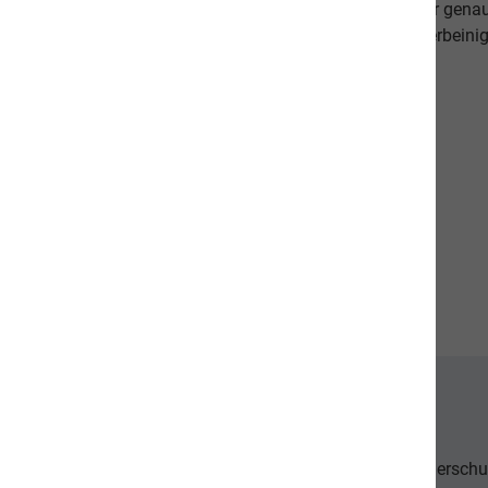
beweisen dies. Als Schweizer Unternehmen kennen wir gena
Qualitätsansprüche unserer Kunden sowie unseren vierbeinig
diese in unseren Produkten um.
Unsere Communities
Der Tierschu