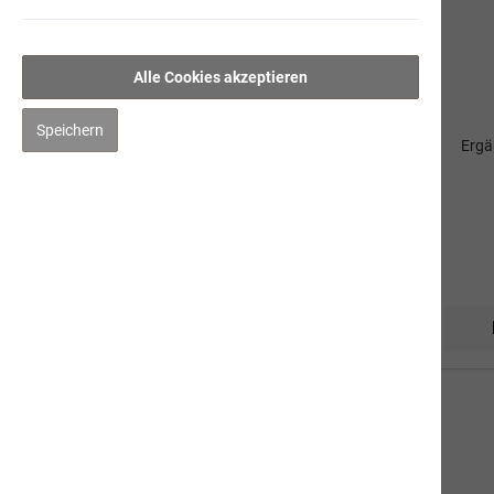
petmare
Lachsöl
Alle Cookies akzeptieren
Braunalge
Speichern
Ergä
Dorschlebertran
Darm-Sana
Gelenk-Vital
Pet-Juwel
Hygiene/Pflege
Kräuter
Impfen
Mensch
Gut zu Wissen