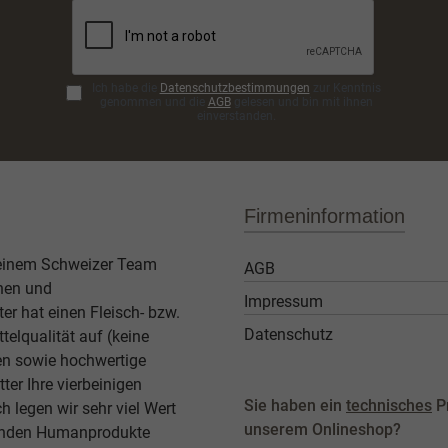
Ich habe die
Datenschutzbestimmungen
zur Kenntnis
genommen und die
AGB
gelesen und bin mit ihnen
einverstanden.
Firmeninformation
 einem Schweizer Team
AGB
then und
Impressum
er hat einen Fleisch- bzw.
Datenschutz
elqualität auf (keine
ben sowie hochwertige
ter Ihre vierbeinigen
Sie haben ein
technisches
P
legen wir sehr viel Wert
unserem Onlineshop?
agenden Humanprodukte