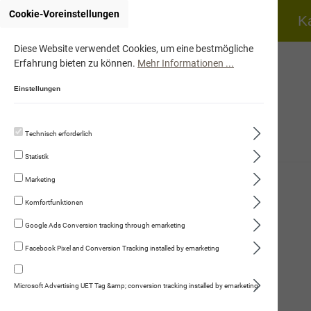
Cookie-Voreinstellungen
Home
Hund
K
Diese Website verwendet Cookies, um eine bestmögliche
Erfahrung bieten zu können.
Mehr Informationen ...
Einstellungen
Technisch erforderlich
Hund
Statistik
Katze
Marketing
Fleischmenüs
Komfortfunktionen
Trockennahrung
Google Ads Conversion tracking through emarketing
Facebook Pixel and Conversion Tracking installed by emarketing
Kauartikel/Leckerli
Schweizer Würste
Microsoft Advertising UET Tag &amp; conversion tracking installed by emarketing
Ergänzungsprodukte