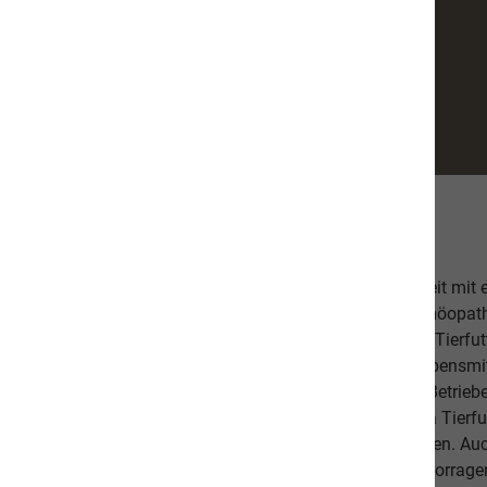
Über uns
Unsere hochwertige Tiernahrung ist in Zusammenarbeit mit
bestehend aus einer Tierärztin, Tierheilpraktikern, Homöopa
Ernährungsfachleuten entwickelt worden. Das leckere Tierfutt
Fischanteil von ca. 70% im Durchschnitt und weist Lebensmitt
Schlachtabfälle). Höchste Qualität aus kontrollierten Betrie
Beilagen sind der Garant, dass Sie mit unserem naVita Tierfut
Lieblinge ausgewogen und abwechslungsreich ernähren. Auch 
darauf, dass es Ihnen persönlich gut geht. Unsere hervorr