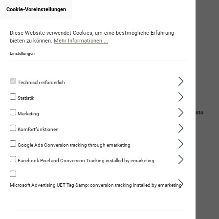
Cookie-Voreinstellungen
Diese Website verwendet Cookies, um eine bestmögliche Erfahrung
bieten zu können.
Mehr Informationen ...
Einstellungen
Technisch erforderlich
Statistik
Navigation
Suche
Mein Konto
Marketing
Komfortfunktionen
Warenkorb
Google Ads Conversion tracking through emarketing
Dorschlebertran
Facebook Pixel and Conversion Tracking installed by emarketing
Microsoft Advertising UET Tag &amp; conversion tracking installed by emarketing