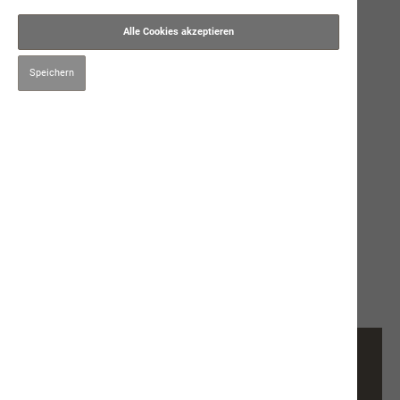
Alle Cookies akzeptieren
Speichern
26,50 CHF*
Preise inkl. MwSt. zzgl. Versandkosten
im Moment nicht lieferbar
250ml
Produktnummer:
9661
Beschreibung
Ergänzungsprodukt für Hunde und
KatzenZusammensetzung: 100% reiner Dorschlebertran, raffiniert
Gesättigte, einfach ungesätt…
Mehr