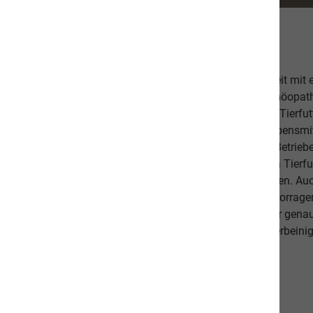
Über uns
Unsere hochwertige Tiernahrung ist in Zusammenarbeit mit
bestehend aus einer Tierärztin, Tierheilpraktikern, Homöopa
Ernährungsfachleuten entwickelt worden. Das leckere Tierfutt
Fischanteil von ca. 70% im Durchschnitt und weist Lebensmitt
Schlachtabfälle). Höchste Qualität aus kontrollierten Betrie
Beilagen sind der Garant, dass Sie mit unserem naVita Tierfut
Lieblinge ausgewogen und abwechslungsreich ernähren. Auch 
darauf, dass es Ihnen persönlich gut geht. Unsere hervorr
beweisen dies. Als Schweizer Unternehmen kennen wir gena
Qualitätsansprüche unserer Kunden sowie unseren vierbeinig
diese in unseren Produkten um.
Unsere Communities