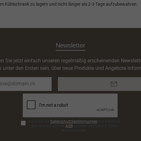
 Kühlschrank zu lagern und nicht länger als 2-3 Tage aufzubewahren.
Newsletter
n Sie jetzt einfach unseren regelmäßig erscheinenden Newslett
s unter den Ersten sein, über neue Produkte und Angebote inform
E-
Mail-
Adresse*
Ich habe die
Datenschutzbestimmungen
zur Kenntnis
genommen und die
AGB
gelesen und bin mit ihnen
einverstanden.