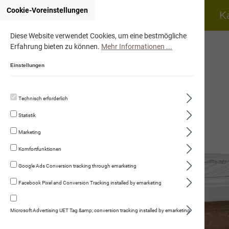
Cookie-Voreinstellungen
Home
Hund
K
Diese Website verwendet Cookies, um eine bestmögliche
Erfahrung bieten zu können.
Mehr Informationen ...
Einstellungen
Technisch erforderlich
Hühnersuppe mit Filet 190ml
Statistik
Marketing
Komfortfunktionen
Google Ads Conversion tracking through emarketing
Facebook Pixel and Conversion Tracking installed by emarketing
Microsoft Advertising UET Tag &amp; conversion tracking installed by emarketing