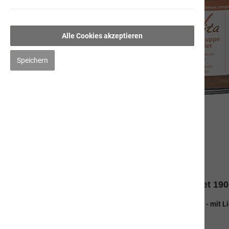
Alle Cookies akzeptieren
Speichern
Beschreibung
Produktinformationen "Hühnersuppe mit Filet 19
Natürlich und gesund trinken - wie von Grossmutter gekocht - mit 
Ergänzungsfuttermittel für Hunde und Katzen