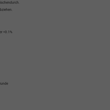
wischendurch.
abziehen.
ser <0.1%
Hunde