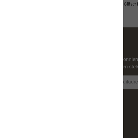
ühl und trocken Lagern. Es ist empfehlenswert, angefangene Gläser im
Abonniere
werden stet