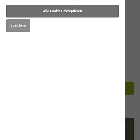
Alle Cookies akzeptieren
Speichern
24,90 CHF*
Preise inkl. MwSt. zzgl. Versandkosten
1kg
In den Warenkorb
Produktnummer:
9355
Beschreibung
Getreidefreie Ergänzungsnahrung für Hunde Gesunder
Gemüse-Kräutermix Zusammensetzung: MÖhrenflocken, Erbsenflocken,
Randen…
Mehr