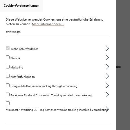
Cookie-Voreinstellungen
Diese Website verwendet Cookies, um eine bestmögliche Erfahrung
bieten zu können.
Mehr Informationen ...
Einstellungen
Technisch erforderlich
Statistik
Navigation
Suche
Mein Konto
Marketing
Komfortfunktionen
Warenkorb
Google Ads Conversion tracking through emarketing
Gesunder Gemüse-Kräutermix
Facebook Pixel and Conversion Tracking installed by emarketing
Microsoft Advertising UET Tag &amp; conversion tracking installed by emarketing