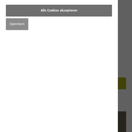
Alle Cookies akzeptieren
Speichern
6,90 CHF*
Preise inkl. MwSt. zzgl. Versandkosten
200g
400g
800g
In den Warenkorb
Produktnummer:
9422
Beschreibung
Alleinfuttermitel für
KatzenZusammensetzung:Hühnerfleisch 17%, Hühnerhälse 14%,
Hühnerleber 14%, Kaninchenpaste 10%, Hühnerh…
Mehr