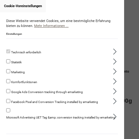
Cookie-Voreinstellungen
Diese Website verwendet Cookies, um eine bestmögliche Erfahrung
bieten zu können.
Mehr Informationen ...
Einstellungen
Technisch erforderlich
Statistik
Navigation
Suche
Mein Konto
Marketing
Komfortfunktionen
Warenkorb
Google Ads Conversion tracking through emarketing
Huhn & Kaninchen mit Rübli & Joghurt 800g
Facebook Pixel and Conversion Tracking installed by emarketing
Microsoft Advertising UET Tag &amp; conversion tracking installed by emarketing