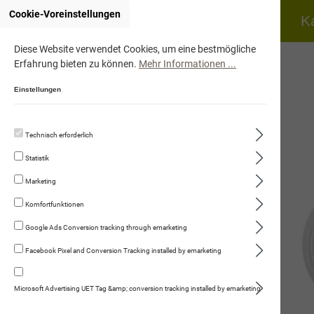
Cookie-Voreinstellungen
Home
Hund
K
Diese Website verwendet Cookies, um eine bestmögliche
Erfahrung bieten zu können.
Mehr Informationen ...
Einstellungen
Technisch erforderlich
Hund
Statistik
Katze
Marketing
Fleischmenüs
Komfortfunktionen
Huhn mit Pastinaken & Zucchini
Google Ads Conversion tracking through emarketing
Facebook Pixel and Conversion Tracking installed by emarketing
Rind mit Katzenminze & Distelöl
Huhn mit Kürbis & Rapsöl
Microsoft Advertising UET Tag &amp; conversion tracking installed by emarketing
Huhn & Kaninchen mit Rübli & Joghurt