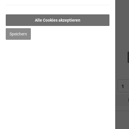
Weissfisch mit Grünlippmuschel &
Süsskartoffeln
Alle Cookies akzeptieren
Ente mit Amaranth
Thunfisch
Speichern
Trockennahrung
Kauartikel/Leckerli
Schweizer Würste
Ergänzungsprodukte
Hygiene/Pflege
Kräuter
Impfen
Mensch