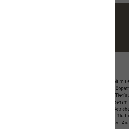
Über uns
Unsere hochwertige Tiernahrung ist in Zusammenarbeit mit
bestehend aus einer Tierärztin, Tierheilpraktikern, Homöopa
Ernährungsfachleuten entwickelt worden. Das leckere Tierfutt
Fischanteil von ca. 70% im Durchschnitt und weist Lebensmitt
Schlachtabfälle). Höchste Qualität aus kontrollierten Betrie
Beilagen sind der Garant, dass Sie mit unserem naVita Tierfut
Lieblinge ausgewogen und abwechslungsreich ernähren. Auch 