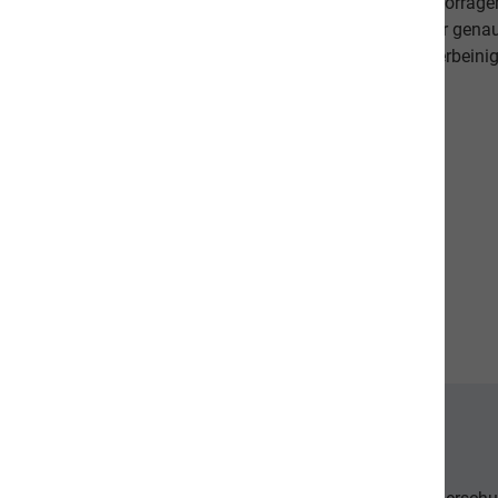
darauf, dass es Ihnen persönlich gut geht. Unsere hervorr
beweisen dies. Als Schweizer Unternehmen kennen wir gena
Qualitätsansprüche unserer Kunden sowie unseren vierbeinig
diese in unseren Produkten um.
Unsere Communities