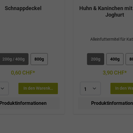
Schnappdeckel
Huhn & Kaninchen mit 
Joghurt
Alleinfuttermitel für Ka
200g / 400g
800g
200g
400g
8
0,60 CHF*
3,90 CHF*
In den Warenkorb
In den W
Produktinformationen
Produktinformatio