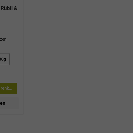
Rübli &
tzen
00g
arenkorb
nen