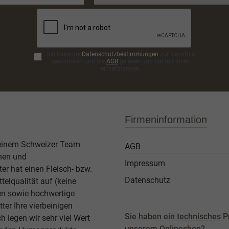
Adresse*
Ich habe die
Datenschutzbestimmungen
zur Kenntnis
genommen und die
AGB
gelesen und bin mit ihnen
einverstanden.
Firmeninformation
 einem Schweizer Team
AGB
then und
Impressum
er hat einen Fleisch- bzw.
Datenschutz
elqualität auf (keine
ben sowie hochwertige
ter Ihre vierbeinigen
Sie haben ein
technisches
P
legen wir sehr viel Wert
unserem Onlineshop?