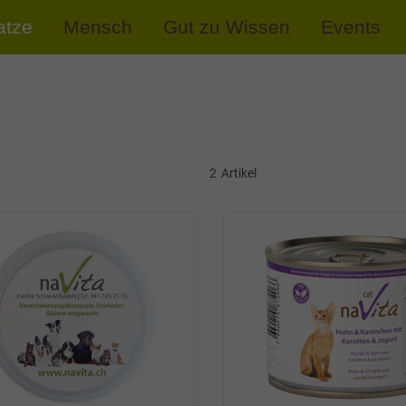
atze
Mensch
Gut zu Wissen
Events
2
Artikel