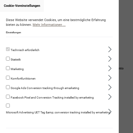
Cookie-Voreinstellungen
Diese Website verwendet Cookies, um eine bestmögliche Erfahrung
bieten zu können.
Mehr Informationen ...
Einstellungen
Technisch erforderlich
Statistik
Navigation
Suche
Mein Konto
Marketing
Komfortfunktionen
Warenkorb
Google Ads Conversion tracking through emarketing
Petmare
Facebook Pixel and Conversion Tracking installed by emarketing
Microsoft Advertising UET Tag &amp; conversion tracking installed by emarketing