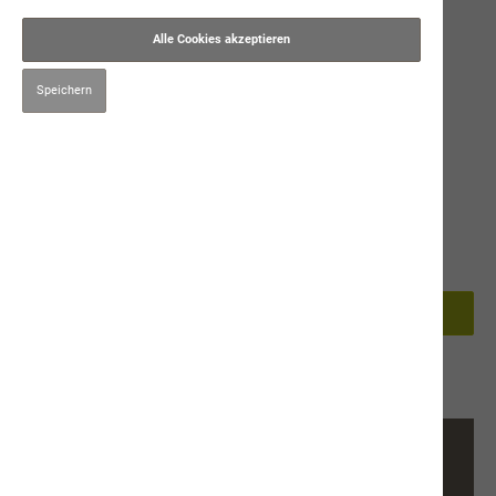
Alle Cookies akzeptieren
Speichern
39,00 CHF*
Preise inkl. MwSt. zzgl. Versandkosten
100g
250g
In den Warenkorb
Produktnummer:
9652
Beschreibung
Ergänzungsprodukt für Hunde und Katzen kühl und
trocken lagernZusammensetzung: Lithothamnium 70%, Ascophyllum
Nodosum 30%…
Mehr