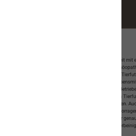
Über uns
Unsere hochwertige Tiernahrung ist in Zusammenarbeit mit
bestehend aus einer Tierärztin, Tierheilpraktikern, Homöopa
Ernährungsfachleuten entwickelt worden. Das leckere Tierfutt
Fischanteil von ca. 70% im Durchschnitt und weist Lebensmitt
Schlachtabfälle). Höchste Qualität aus kontrollierten Betrie
Beilagen sind der Garant, dass Sie mit unserem naVita Tierfut
Lieblinge ausgewogen und abwechslungsreich ernähren. Auch 
darauf, dass es Ihnen persönlich gut geht. Unsere hervorr
beweisen dies. Als Schweizer Unternehmen kennen wir gena
Qualitätsansprüche unserer Kunden sowie unseren vierbeinig
diese in unseren Produkten um.