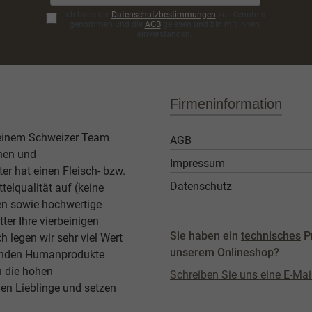
Ich habe die
Datenschutzbestimmungen
zur Kenntnis
genommen und die
AGB
gelesen und bin mit ihnen
einverstanden.
Firmeninformation
 einem Schweizer Team
AGB
then und
Impressum
er hat einen Fleisch- bzw.
Datenschutz
elqualität auf (keine
ben sowie hochwertige
ter Ihre vierbeinigen
Sie haben ein
technisches
P
legen wir sehr viel Wert
unserem Onlineshop?
agenden Humanprodukte
u die hohen
Schreiben Sie uns eine E-Mai
en Lieblinge und setzen