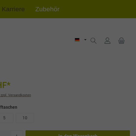
Karriere
Zubehör
HF*
 zzgl. Versandkosten
fftaschen
5
10