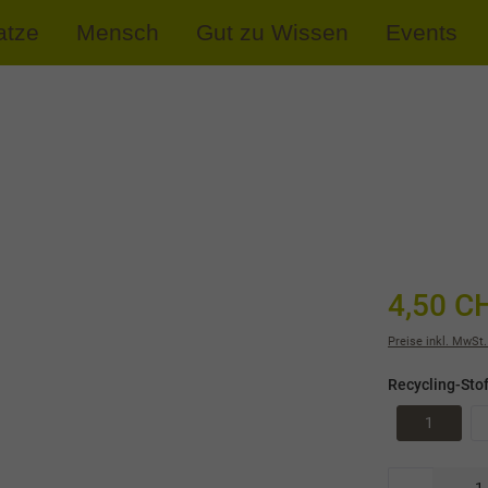
atze
Mensch
Gut zu Wissen
Events
4,50 C
Preise inkl. MwSt.
Recycling-Sto
1