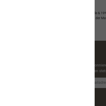
Format 38 x 42 cm (Breite x Höhe)
Langer Henkel für Schulter
97% aus recycelten Materialien (78% recycelter Baumwolle & 19%
Durch den Recyclingprozess können sich Unterschiede in der Ma
Handwäsche empfohlen
Abonniere
werden stet