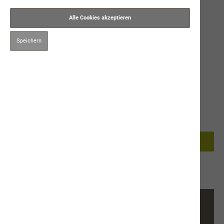
Alle Cookies akzeptieren
Speichern
39,00 CHF*
Preise inkl. MwSt. zzgl. Versandkosten
2kg
7,5kg
Muster
In den Warenkorb
Produktnummer:
9453
Beschreibung
Trockenfutter Alleinfuttermittel auch für sensible
Katzen naVita neptun Fisch getreidefrei Nordsee und Nordatlantik
Zusamm…
Mehr