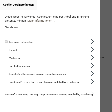
Cookie-Voreinstellungen
Diese Website verwendet Cookies, um eine bestmögliche Erfahrung
bieten zu können.
Mehr Informationen ...
Einstellungen
Technisch erforderlich
Statistik
Navigation
Suche
Mein Konto
Marketing
Komfortfunktionen
Warenkorb
Google Ads Conversion tracking through emarketing
neptun getreidefrei
Facebook Pixel and Conversion Tracking installed by emarketing
Microsoft Advertising UET Tag &amp; conversion tracking installed by emarketing