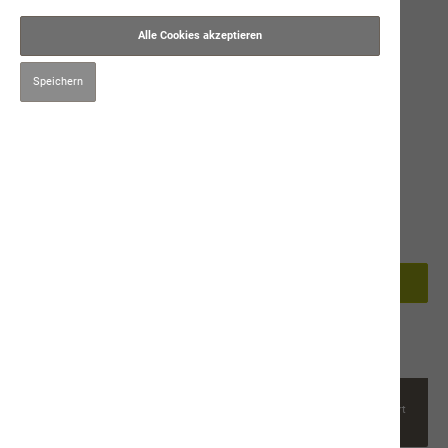
Alle Cookies akzeptieren
Speichern
25,00 CHF*
Preise inkl. MwSt. zzgl. Versandkosten
S
M
In den Warenkorb
Produktnummer:
8121
Beschreibung
Schwarzes T-Shirt mit naVita Motiv französischT-Shirt
langarm tailliert M 100% Baumwolle