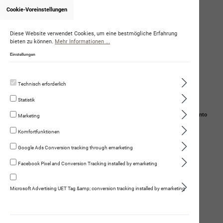
Cookie-Voreinstellungen
Diese Website verwendet Cookies, um eine bestmögliche Erfahrung
bieten zu können.
Mehr Informationen ...
Einstellungen
Technisch erforderlich
Statistik
Navigation
Suche
Mein Konto
Marketing
Komfortfunktionen
Warenkorb
Google Ads Conversion tracking through emarketing
FR T-Shirt langarm tailliert M
Facebook Pixel and Conversion Tracking installed by emarketing
Microsoft Advertising UET Tag &amp; conversion tracking installed by emarketing